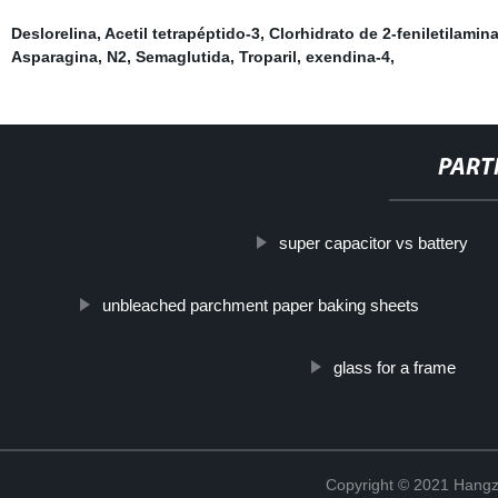
Deslorelina
,
Acetil tetrapéptido-3
,
Clorhidrato de 2-feniletilamin
Asparagina, N2
,
Semaglutida
,
Troparil
,
exendina-4
,
PART
super capacitor vs battery
unbleached parchment paper baking sheets
glass for a frame
Copyright © 2021 Hangz