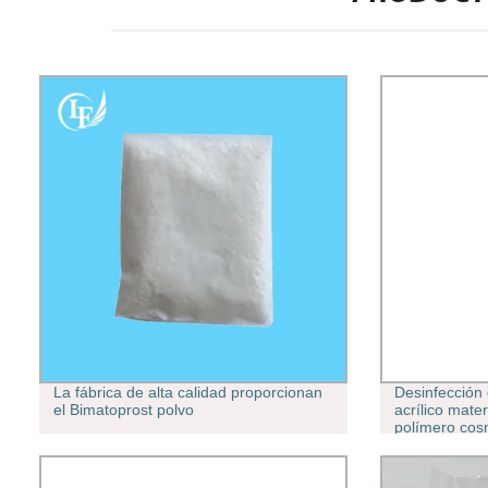
La fábrica de alta calidad proporcionan
Desinfección
el Bimatoprost polvo
acrílico mater
polímero cos
Carbomer Car
espesante