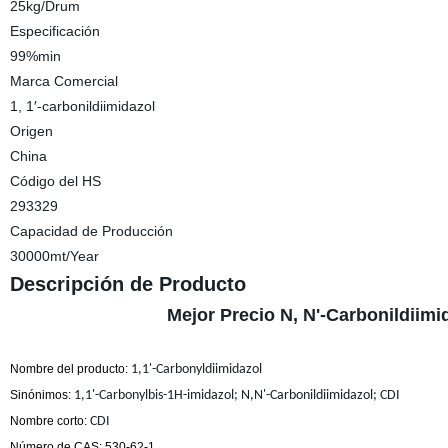
25kg/Drum
Especificación
99%min
Marca Comercial
1, 1′-carbonildiimidazol
Origen
China
Código del HS
293329
Capacidad de Producción
30000mt/Year
Descripción de Producto
Mejor Precio N, N'-Carbonildiimi
Nombre del producto:
1,1'-Carbonyldiimidazol
Sinónimos:
1,1'-Carbonylbis-1H-imidazol; N,N'-Carbonildiimidazol; CDI
Nombre corto:
CDI
Número de CAS:
530-62-1