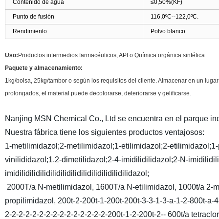
Contenido de agua
≤0,50%
(
KF
)
Punto de fusión
116,0ºC
--122,0ºC.
Rendimiento
Polvo blanco
Uso:
Productos intermedios farmacéuticos, API o Química orgánica sintética
Paquete y almacenamiento:
1kg/bolsa, 25kg/tambor o según los requisitos del cliente. Almacenar en un luga
prolongados, el material puede decolorarse, deteriorarse y gelificarse.
Nanjing MSN Chemical Co., Ltd se encuentra en el parque indu
Nuestra fábrica tiene los siguientes productos ventajosos:
1-metilimidazol;2-metilimidazol;1-etilimidazol;2-etilimidazol;
vinilididazol;1,2-dimetilidazol;2-4-imidilidilidazol;2-N-imidilidilidi
imidilidilidilidilidilidilidilidilidilidilidilidazol;
2000T/a N-metilimidazol, 1600T/a N-etilimidazol, 1000t/a 2-met
propilimidazol, 200t-2-200t-1-200t-200t-3-3-1-3-a-1-2-800t-a-4
2-2-2-2-2-2-2-2-2-2-2-2-2-2-2-200t-1-2-200t-2-- 600t/a tetracloro