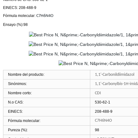
EINECS:
208-488-9
Fórmula molecular:
C7H6N4O
Ensayo (%)
:98
Nombre del producto:
1,1'-Carbonildiimidazol
Sinónimos:
1,1'-Carbonylbis-1H-imid
Nombre corto:
CDI
N.o CAS:
530-62-1
EINECS:
208-488-9
C7H6N4O
Fórmula molecular:
Pureza (%):
98