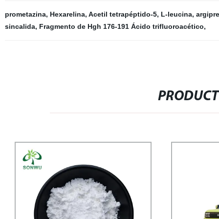
prometazina
,
Hexarelina
,
Acetil tetrapéptido-5
,
L-leucina
,
argipr
sincalida
,
Fragmento de Hgh 176-191 Ácido trifluoroacético
,
PRODUCT